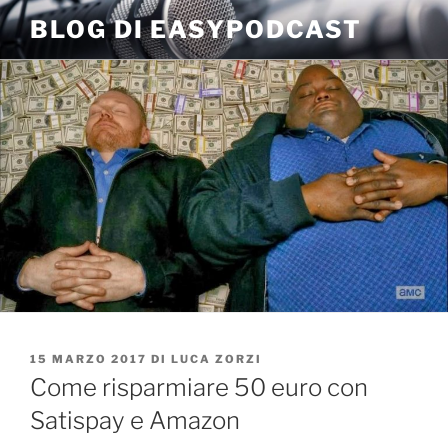
Salta
BLOG DI EASYPODCAST
al
contenuto
PUBBLICATO
15 MARZO 2017
DI
LUCA ZORZI
IL
Come risparmiare 50 euro con
Satispay e Amazon