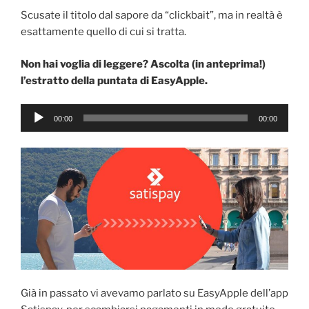
Scusate il titolo dal sapore da “clickbait”, ma in realtà è
esattamente quello di cui si tratta.
Non hai voglia di leggere? Ascolta (in anteprima!)
l’estratto della puntata di EasyApple.
Audio
00:00
00:00
Player
Già in passato vi avevamo parlato su EasyApple dell’app