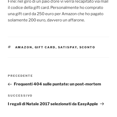
Fine: nel giro di un paio d’ore vi verrà recapitato via mail
il codice della gift card. Personalmente ho comprato
una gift card da 250 euro per Amazon che ho pagato
solamente 200 euro, davvero un affarone.
TAG
AMAZON
,
GIFT CARD
,
SATISPAY
,
SCONTO
Navigazione
Articolo
PRECEDENTE
articoli
precedente:
Frequenti 404 sulle puntate: un post-mortem
Articolo
SUCCESSIVO
successivo
I regali di Natale 2017 selezionati da EasyApple