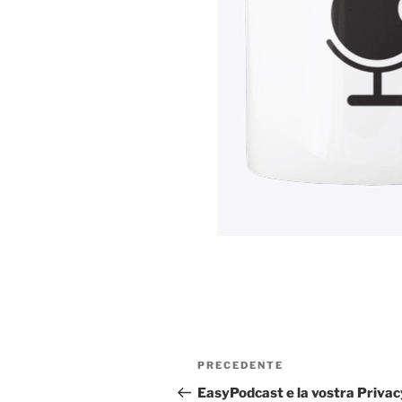
Navigazione
Articolo
PRECEDENTE
articoli
precedente:
EasyPodcast e la vostra Privac