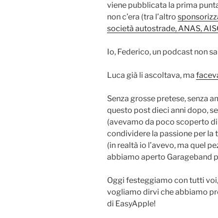
viene pubblicata la prima punt
non c’era (tra l’altro
sponsorizzat
società autostrade, ANAS, AIS
Io, Federico, un podcast non s
Luca già li ascoltava, ma
faceva
Senza grosse pretese, senza am
questo post dieci anni dopo, 
(avevamo da poco scoperto di es
condividere la passione per l
(in realtà io l’avevo, ma quel p
abbiamo aperto Garageband p
Oggi festeggiamo con tutti voi,
vogliamo dirvi che abbiamo pre
di EasyApple!