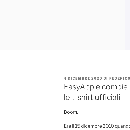
PUBBLICATO
4 DICEMBRE 2020
DI
FEDERICO
IL
EasyApple compie 1
le t-shirt ufficiali
Boom
.
Era il 15 dicembre 2010 quando