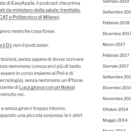
Gennaio 2019
ata di EasyApple, il podcast che prima
i da ministero della salute, trenitalia,
Settembre 20
CAT e Politecnico di Milano
).
Febbraio 2018
apevo neanche cosa fosse.
Dicembre 201
Marzo 2017
 il DJ
, non il podcaster.
Febbraio 2017
bizioni, senza sapere di dover scrivere
senza nemmeno conoscerci più di tanto
Gennaio 2017
sere in corso insieme al Poli e di
Settembre 20
a tecnologia), senza nemmeno un iPhone
ezzente di
Luca girava con un Nokia
)
Dicembre 201
remuto rec.
Novembre 20
 e senza girarci troppo intorno,
Ottobre 2014
parato una piccola sorpresa: le t-shirt
Maggio 2014
Marzo 2014