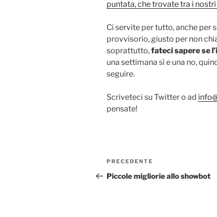
puntata, che trovate tra i nos
Ci servite per tutto, anche per 
provvisorio, giusto per non ch
soprattutto,
fateci sapere se l’
una settimana sì e una no, quin
seguire.
Scriveteci su Twitter o ad
info
pensate!
Navigazione
Articolo
PRECEDENTE
articoli
precedente:
Piccole migliorie allo showbot