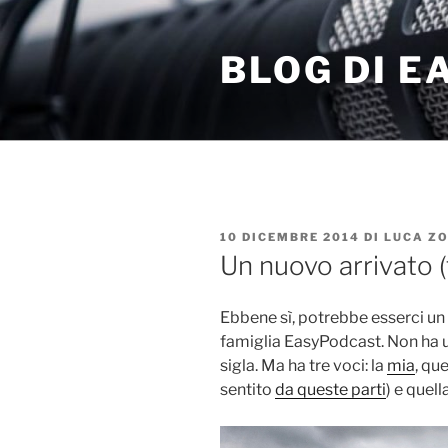
Salta
al
BLOG DI 
contenuto
PUBBLICATO
10 DICEMBRE 2014
DI
LUCA ZO
IL
Un nuovo arrivato 
Ebbene sì, potrebbe esserci u
famiglia EasyPodcast. Non ha 
sigla. Ma ha tre voci: la
mia
, que
sentito
da queste parti
) e quell