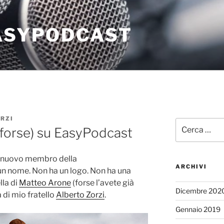
EASYPODCAST
RZI
Cerca:
(forse) su EasyPodcast
n nuovo membro della
ARCHIVI
un nome. Non ha un logo. Non ha una
lla di
Matteo Arone
(forse l’avete già
Dicembre 202
a di mio fratello
Alberto Zorzi
.
Gennaio 2019