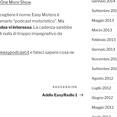
Gennaio 2014
tri One More Show
.
Settembre 20
scegliere il nome: Easy Motors è
Maggio 2013
iamarlo “podcast motoristico”. Ma
idea vi interessa
. La cadenza sarebbe
Marzo 2013
di nulla di troppo impegnativo da
Febbraio 2013
Gennaio 2013
@easypodcast.it
e fateci sapere cosa ne
Novembre 201
Settembre 20
Agosto 2012
SUCCESSIVO
Articolo
Luglio 2012
successivo
Addio EasyRadio 1
Giugno 2012
Maggio 2012
Aprile 2012