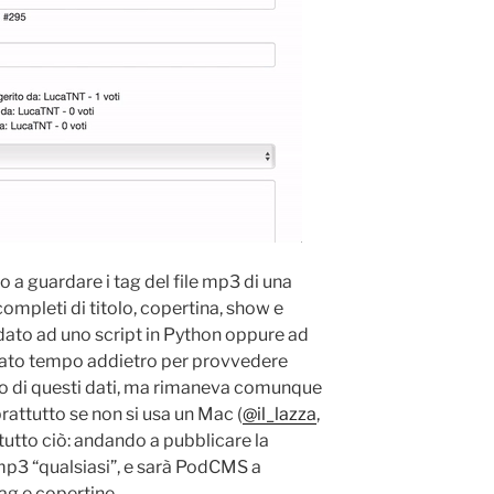
 a guardare i tag del file mp3 di una
mpleti di titolo, copertina, show e
idato ad uno script in Python oppure ad
zato tempo addietro per provvedere
o di questi dati, ma rimaneva comunque
attutto se non si usa un Mac (
@il_lazza
,
 tutto ciò: andando a pubblicare la
 mp3 “qualsiasi”, e sarà PodCMS a
ag e copertine.