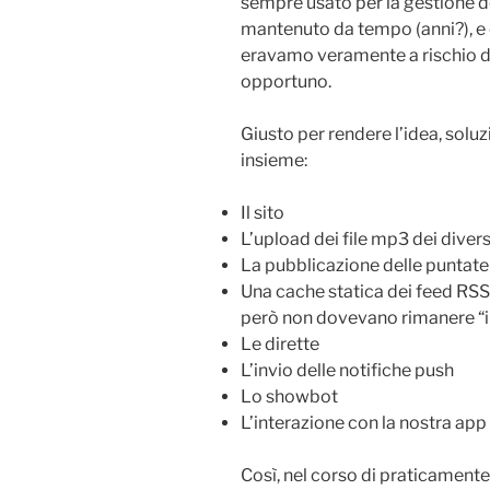
sempre usato per la gestione d
mantenuto da tempo (anni?), e 
eravamo veramente a rischio d
opportuno.
Giusto per rendere l’idea, solu
insieme:
Il sito
L’upload dei file mp3 dei diver
La pubblicazione delle puntate
Una cache statica dei feed RSS,
però non dovevano rimanere “i
Le dirette
L’invio delle notifiche push
Lo showbot
L’interazione con la nostra app
Così, nel corso di praticament