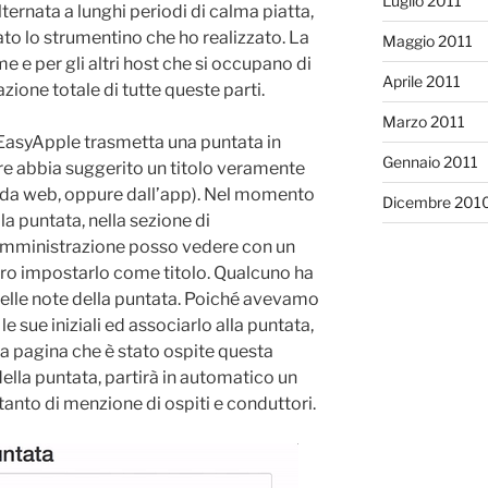
Luglio 2011
lternata a lunghi periodi di calma piatta,
o lo strumentino che ho realizzato. La
Maggio 2011
me e per gli altri host che si occupano di
Aprile 2011
azione totale di tutte queste parti.
Marzo 2011
asyApple trasmetta una puntata in
Gennaio 2011
ore abbia suggerito un titolo veramente
(da web, oppure dall’app). Nel momento
Dicembre 201
la puntata, nella sezione di
 amministrazione posso vedere con un
 altro impostarlo come titolo. Qualcuno ha
 nelle note della puntata. Poiché avevamo
e sue iniziali ed associarlo alla puntata,
sua pagina che è stato ospite questa
ella puntata, partirà in automatico un
tanto di menzione di ospiti e conduttori.