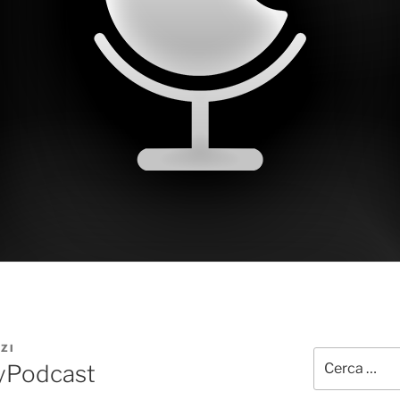
ZI
Cerca:
syPodcast